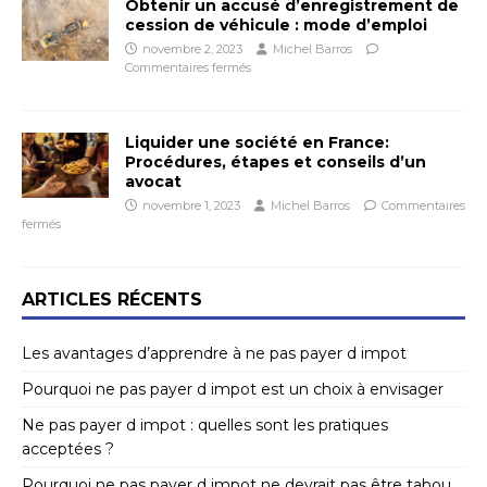
Obtenir un accusé d’enregistrement de
cession de véhicule : mode d’emploi
novembre 2, 2023
Michel Barros
Commentaires fermés
Liquider une société en France:
Procédures, étapes et conseils d’un
avocat
novembre 1, 2023
Michel Barros
Commentaires
fermés
ARTICLES RÉCENTS
Les avantages d’apprendre à ne pas payer d impot
Pourquoi ne pas payer d impot est un choix à envisager
Ne pas payer d impot : quelles sont les pratiques
acceptées ?
Pourquoi ne pas payer d impot ne devrait pas être tabou