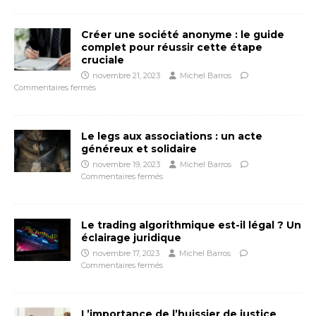
Créer une société anonyme : le guide
complet pour réussir cette étape
cruciale
novembre 21, 2023
Michel Barros
Commentaires fermés
Le legs aux associations : un acte
généreux et solidaire
novembre 19, 2023
Michel Barros
Commentaires fermés
Le trading algorithmique est-il légal ? Un
éclairage juridique
novembre 17, 2023
Michel Barros
Commentaires fermés
L’importance de l’huissier de justice