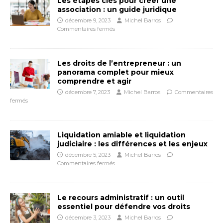
Les étapes clés pour créer une
association : un guide juridique
décembre 9, 2023
Michel Barros
Commentaires fermés
Les droits de l’entrepreneur : un
panorama complet pour mieux
comprendre et agir
décembre 7, 2023
Michel Barros
Commentaires
fermés
Liquidation amiable et liquidation
judiciaire : les différences et les enjeux
décembre 5, 2023
Michel Barros
Commentaires fermés
Le recours administratif : un outil
essentiel pour défendre vos droits
décembre 3, 2023
Michel Barros