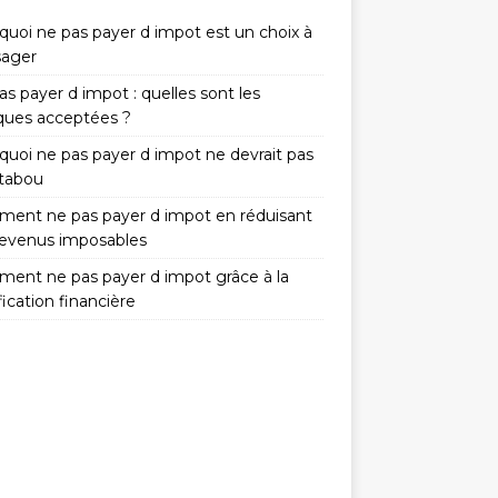
quoi ne pas payer d impot est un choix à
sager
s payer d impot : quelles sont les
iques acceptées ?
quoi ne pas payer d impot ne devrait pas
 tabou
ent ne pas payer d impot en réduisant
revenus imposables
ent ne pas payer d impot grâce à la
fication financière