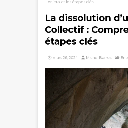
enjeux et les étapes clés
La dissolution d
Collectif : Compre
étapes clés
mars 26, 2024
Michel Barros
Ent