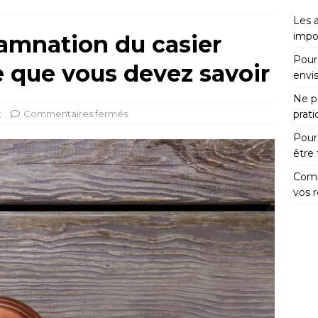
Les 
impo
amnation du casier
Pour
ce que vous devez savoir
envi
Ne pa
t
Commentaires fermés
prat
Pour
être
Comm
vos 