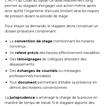
L.1471-1 du Code du travail. Ce délai relativement long
permet au stagiaire d’engager une action même après
avoir quitté l’organisme d’accueil, limitant ainsi les risques
de pression durant la période de stage.
Pour étayer sa demande, le stagiaire devra constituer un
dossier probatoire comprenant :
La
convention de stage
mentionnant les horaires
convenus
Un
relevé précis
des heures effectivement travaillées
Des
témoignages
de collègues attestant des
dépassements
Des
échanges de courriels
ou messages
professionnels horodatés
Tout
document
permettant d’établir sa présence en
dehors des horaires conventionnés
La
jurisprudence
a aménagé la charge de la preuve en
matière de temps de travail. Si le stagiaire apporte des