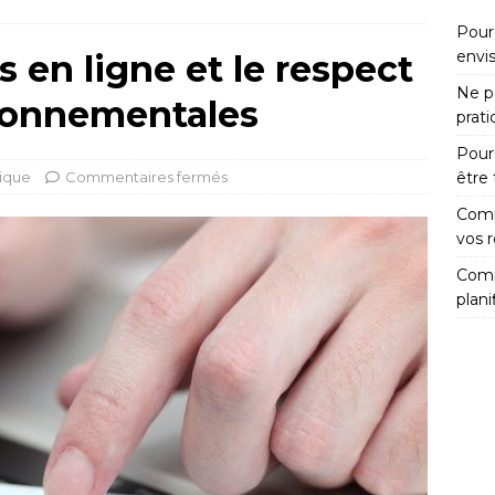
Pour
envi
s en ligne et le respect
Ne pa
ronnementales
prat
Pour
dique
Commentaires fermés
être
Comm
vos 
Comm
plani