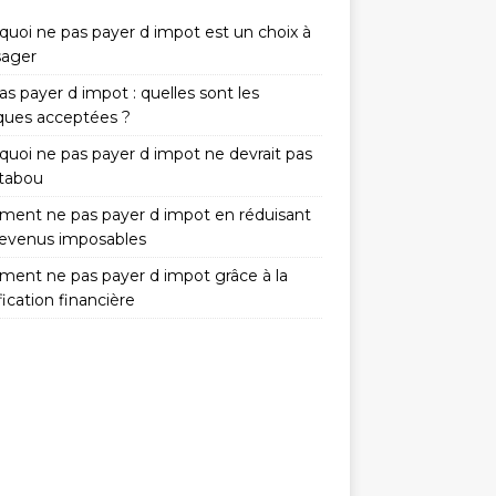
quoi ne pas payer d impot est un choix à
sager
s payer d impot : quelles sont les
iques acceptées ?
quoi ne pas payer d impot ne devrait pas
 tabou
ent ne pas payer d impot en réduisant
revenus imposables
ent ne pas payer d impot grâce à la
fication financière