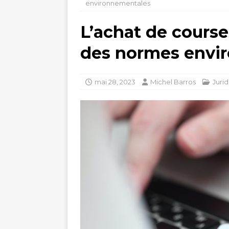
environnementales
L’achat de course
des normes envi
mai 28, 2023
Michel Barros
Juri