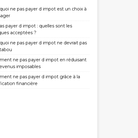
quoi ne pas payer d impot est un choix à
sager
s payer d impot : quelles sont les
iques acceptées ?
quoi ne pas payer d impot ne devrait pas
 tabou
ent ne pas payer d impot en réduisant
revenus imposables
ent ne pas payer d impot grâce à la
fication financière