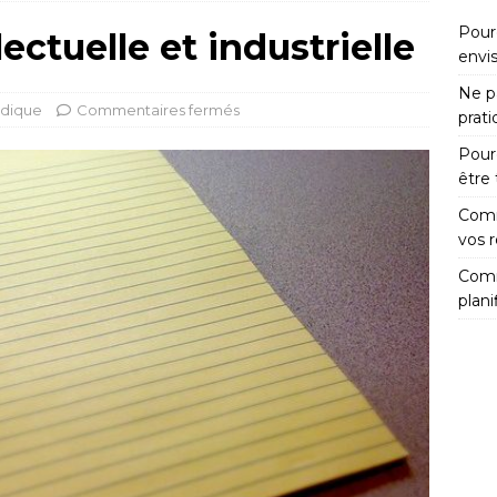
Pour
lectuelle et industrielle
envi
Ne pa
idique
Commentaires fermés
prat
Pour
être
Comm
vos 
Comm
plani