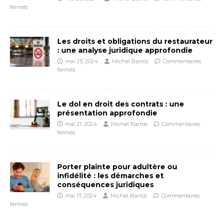
fermés
Les droits et obligations du restaurateur
: une analyse juridique approfondie
mai 25, 2024
Michel Barros
Commentaires
fermés
Le dol en droit des contrats : une
présentation approfondie
mai 21, 2024
Michel Barros
Commentaires
fermés
Porter plainte pour adultère ou
infidélité : les démarches et
conséquences juridiques
mai 17, 2024
Michel Barros
Commentaires
fermés