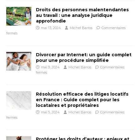
Droits des personnes malentendantes
au travail : une analyse juridique
approfondie
mai 13, 2024
Michel Barros
Commentaires
fermés
Divorcer par Internet: un guide complet
pour une procédure simplifiée
mai 9, 2024
Michel Barros
Commentaires
fermés
Résolution efficace des litiges locatifs
en France : Guide complet pour les
locataires et propriétaires
mai 5, 2024
Michel Barros
Commentaires
fermés
Protéger les droits d’auteur : enjeux et