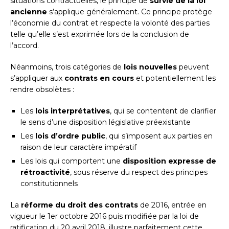
situations contractuelles, le principe de
survie de la loi
ancienne
s’applique généralement. Ce principe protège
l’économie du contrat et respecte la volonté des parties
telle qu’elle s’est exprimée lors de la conclusion de
l’accord.
Néanmoins, trois catégories de
lois nouvelles
peuvent
s’appliquer aux
contrats en cours
et potentiellement les
rendre obsolètes :
Les
lois interprétatives
, qui se contentent de clarifier
le sens d’une disposition législative préexistante
Les
lois d’ordre public
, qui s’imposent aux parties en
raison de leur caractère impératif
Les lois qui comportent une
disposition expresse de
rétroactivité
, sous réserve du respect des principes
constitutionnels
La
réforme du droit des contrats
de 2016, entrée en
vigueur le 1er octobre 2016 puis modifiée par la loi de
ratification du 20 avril 2018, illustre parfaitement cette