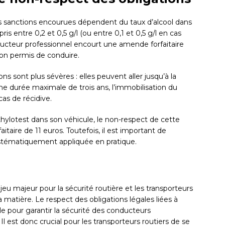
les sanctions encourues dépendent du taux d’alcool dans
s entre 0,2 et 0,5 g/l (ou entre 0,1 et 0,5 g/l en cas
nducteur professionnel encourt une amende forfaitaire
 son permis de conduire.
ons sont plus sévères : elles peuvent aller jusqu’à la
e durée maximale de trois ans, l’immobilisation du
s de récidive.
hylotest dans son véhicule, le non-respect de cette
itaire de 11 euros. Toutefois, il est important de
ystématiquement appliquée en pratique.
njeu majeur pour la sécurité routière et les transporteurs
a matière. Le respect des obligations légales liées à
le pour garantir la sécurité des conducteurs
Il est donc crucial pour les transporteurs routiers de se