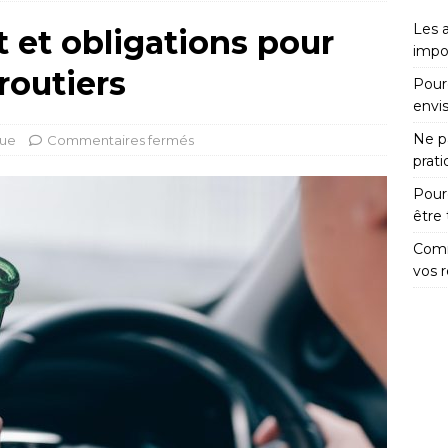
Les 
it et obligations pour
impo
routiers
Pour
envi
Ne pa
que
Commentaires fermés
prat
Pour
être
Comm
vos 