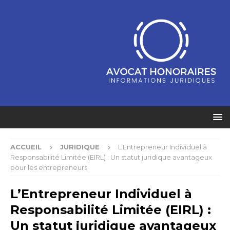
ACCUEIL
JURIDIQUE
L’Entrepreneur Individuel à
Responsabilité Limitée (EIRL) : Un statut juridique avantageux
pour les entrepreneurs
L’Entrepreneur Individuel à
Responsabilité Limitée (EIRL) :
Un statut juridique avantageux