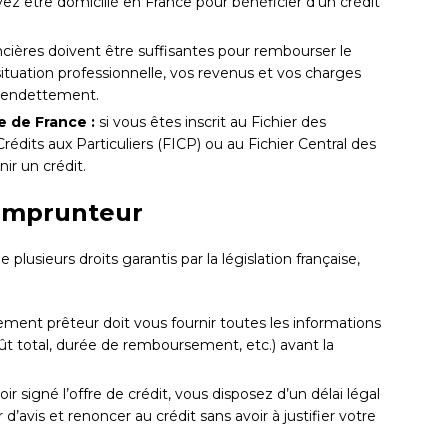
z être domicilié en France pour bénéficier d’un crédit
cières doivent être suffisantes pour rembourser le
ituation professionnelle, vos revenus et vos charges
d’endettement.
e de France :
si vous êtes inscrit au Fichier des
its aux Particuliers (FICP) ou au Fichier Central des
nir un crédit.
’emprunteur
lusieurs droits garantis par la législation française,
sement prêteur doit vous fournir toutes les informations
coût total, durée de remboursement, etc.) avant la
ir signé l’offre de crédit, vous disposez d’un délai légal
d’avis et renoncer au crédit sans avoir à justifier votre