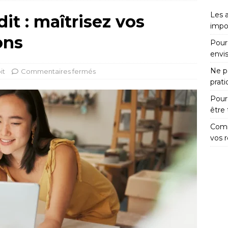
Les 
dit : maîtrisez vos
impo
ons
Pour
envi
Ne pa
it
Commentaires fermés
prat
Pour
être
Comm
vos 