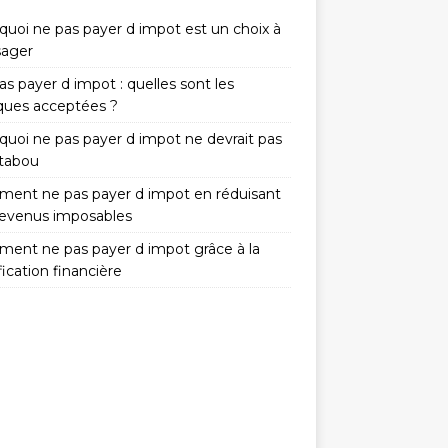
quoi ne pas payer d impot est un choix à
sager
s payer d impot : quelles sont les
iques acceptées ?
quoi ne pas payer d impot ne devrait pas
 tabou
ent ne pas payer d impot en réduisant
revenus imposables
ent ne pas payer d impot grâce à la
fication financière