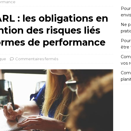
formance
Pour
envi
RL : les obligations en
Ne pa
tion des risques liés
prat
ormes de performance
Pour
être
Comm
ique
Commentaires fermés
vos 
Comm
plani