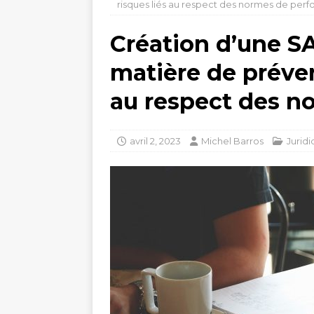
risques liés au respect des normes de per
Création d’une SA
matière de préven
au respect des n
avril 2, 2023
Michel Barros
Jurid