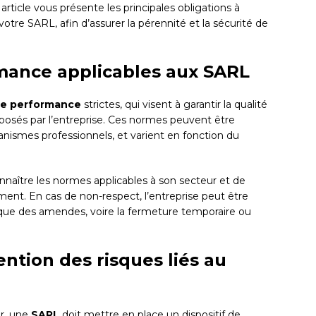
ticle vous présente les principales obligations à
otre SARL, afin d’assurer la pérennité et la sécurité de
mance applicables aux SARL
e performance
strictes, qui visent à garantir la qualité
roposés par l’entreprise. Ces normes peuvent être
anismes professionnels, et varient en fonction du
onnaître les normes applicables à son secteur et de
ment. En cas de non-respect, l’entreprise peut être
 que des amendes, voire la fermeture temporaire ou
ention des risques liés au
r, une
SARL
doit mettre en place un dispositif de