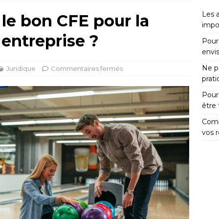
Les 
le bon CFE pour la
impo
 entreprise ?
Pour
envi
Ne pa
Juridique
Commentaires fermés
prat
Pour
être
Comm
vos 