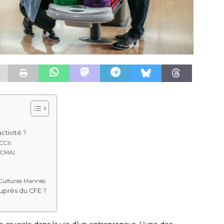
ctivité ?
CCI)
 (CMA)
Cultures Marines
uprès du CFE ?