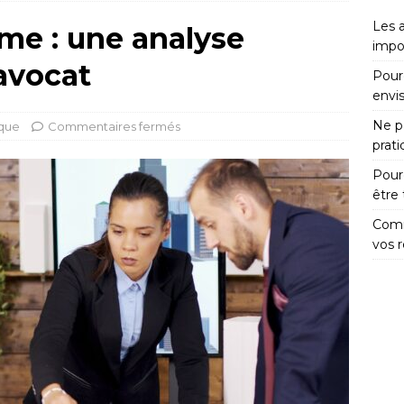
Les 
me : une analyse
impo
avocat
Pour
envi
Ne pa
ique
Commentaires fermés
prat
Pour
être
Comm
vos 