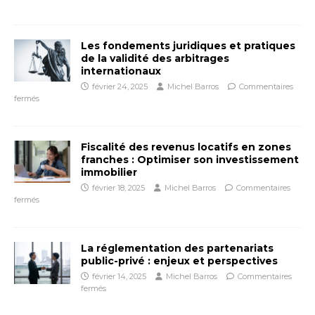
Les fondements juridiques et pratiques
de la validité des arbitrages
internationaux
février 24, 2025
Michel Barros
Commentaires
fermés
Fiscalité des revenus locatifs en zones
franches : Optimiser son investissement
immobilier
février 18, 2025
Michel Barros
Commentaires
fermés
La réglementation des partenariats
public-privé : enjeux et perspectives
février 14, 2025
Michel Barros
Commentaires
fermés