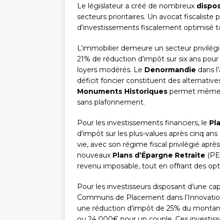
Le législateur a créé de nombreux
dispos
secteurs prioritaires. Un avocat fiscaliste 
d’investissements fiscalement optimisé tou
L’immobilier demeure un secteur privilég
21% de réduction d’impôt sur six ans pour
loyers modérés. Le
Denormandie
dans l’
déficit foncier constituent des alternatives
Monuments Historiques
permet même de
sans plafonnement.
Pour les investissements financiers, le
Pl
d’impôt sur les plus-values après cinq an
vie, avec son régime fiscal privilégié apr
nouveaux
Plans d’Épargne Retraite
(PE
revenu imposable, tout en offrant des opti
Pour les investisseurs disposant d’une capa
Communs de Placement dans l’Innovatio
une réduction d’impôt de 25% du montant i
ou 24 000€ pour un couple. Ces investiss