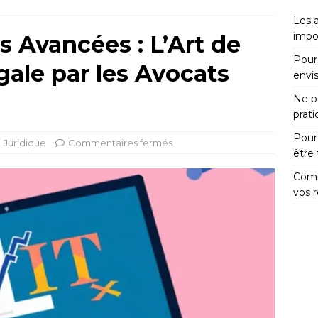
Les 
impo
s Avancées : L’Art de
Pour
gale par les Avocats
envi
Ne pa
prat
Pour
Juridique
Commentaires fermés
être
Comm
vos 