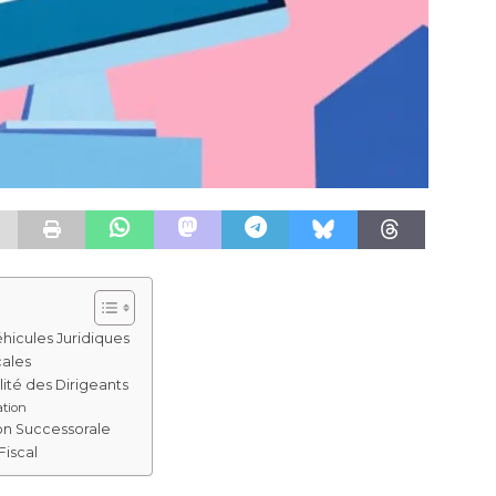
éhicules Juridiques
cales
ité des Dirigeants
tion
ion Successorale
Fiscal