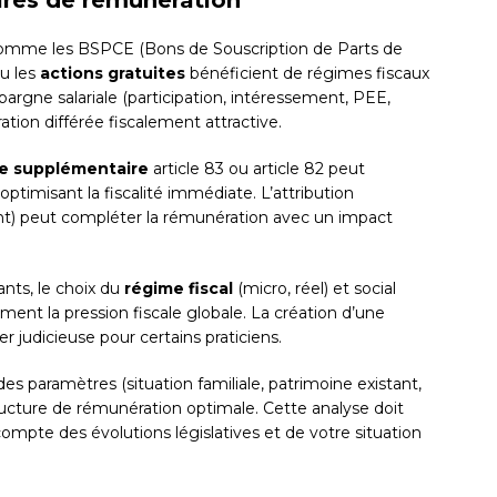
es de rémunération
comme les BSPCE (Bons de Souscription de Parts de
ou les
actions gratuites
bénéficient de régimes fiscaux
argne salariale (participation, intéressement, PEE,
on différée fiscalement attractive.
te supplémentaire
article 83 ou article 82 peut
optimisant la fiscalité immédiate. L’attribution
nt) peut compléter la rémunération avec un impact
ants, le choix du
régime fiscal
(micro, réel) et social
ement la pression fiscale globale. La création d’une
er judicieuse pour certains praticiens.
des paramètres (situation familiale, patrimoine existant,
ructure de rémunération optimale. Cette analyse doit
ompte des évolutions législatives et de votre situation