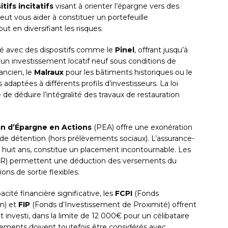
itifs incitatifs
visant à orienter l’épargne vers des
peut vous aider à constituer un portefeuille
t en diversifiant les risques.
ié avec des dispositifs comme le
Pinel
, offrant jusqu’à
 un investissement locatif neuf sous conditions de
ancien, le
Malraux
pour les bâtiments historiques ou le
 adaptées à différents profils d’investisseurs. La loi
 déduire l’intégralité des travaux de restauration
an d’Épargne en Actions
(PEA) offre une exonération
s de détention (hors prélèvements sociaux). L’assurance-
ès huit ans, constitue un placement incontournable. Les
R) permettent une déduction des versements du
ons de sortie flexibles.
cité financière significative, les
FCPI
(Fonds
n) et
FIP
(Fonds d’Investissement de Proximité) offrent
nvesti, dans la limite de 12 000€ pour un célibataire
ements doivent toutefois être considérés avec