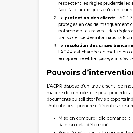
respectent les règles prudentielles 
faire face aux risques qu’ils encouren
La
protection des clients
: l’ACPR
protégés en cas de manquement de la
notamment au respect des règles de 
transparence des informations fourni
La
résolution des crises bancair
l’ACPR est chargée de mettre en œuvr
européenne et française, afin d’évi
Pouvoirs d’interventio
L’ACPR dispose d’un large arsenal de moy
matière de contrôle, elle peut procéder à
documents ou solliciter l’avis d’experts
l’Autorité peut prendre différentes mesure
Mise en demeure : elle demande à l
dans un délai déterminé.
Sursis à exécution : elle suspend te