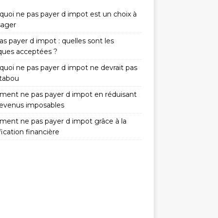
quoi ne pas payer d impot est un choix à
sager
s payer d impot : quelles sont les
iques acceptées ?
quoi ne pas payer d impot ne devrait pas
 tabou
ent ne pas payer d impot en réduisant
revenus imposables
ent ne pas payer d impot grâce à la
fication financière