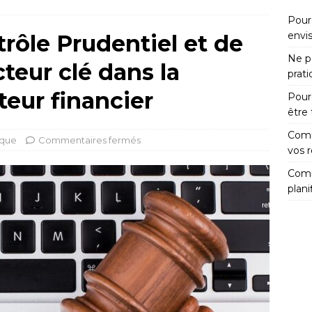
Pour
envi
trôle Prudentiel et de
Ne pa
teur clé dans la
prat
teur financier
Pour
être
Comm
ique
Commentaires fermés
vos 
Comm
plani