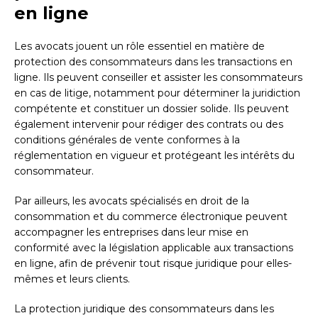
en ligne
Les avocats jouent un rôle essentiel en matière de
protection des consommateurs dans les transactions en
ligne. Ils peuvent conseiller et assister les consommateurs
en cas de litige, notamment pour déterminer la juridiction
compétente et constituer un dossier solide. Ils peuvent
également intervenir pour rédiger des contrats ou des
conditions générales de vente conformes à la
réglementation en vigueur et protégeant les intérêts du
consommateur.
Par ailleurs, les avocats spécialisés en droit de la
consommation et du commerce électronique peuvent
accompagner les entreprises dans leur mise en
conformité avec la législation applicable aux transactions
en ligne, afin de prévenir tout risque juridique pour elles-
mêmes et leurs clients.
La protection juridique des consommateurs dans les