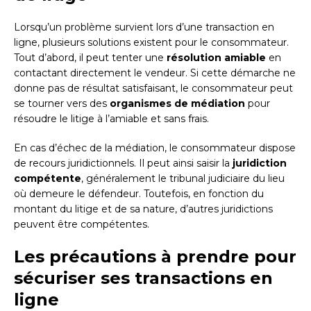
Lorsqu’un problème survient lors d’une transaction en
ligne, plusieurs solutions existent pour le consommateur.
Tout d’abord, il peut tenter une
résolution amiable
en
contactant directement le vendeur. Si cette démarche ne
donne pas de résultat satisfaisant, le consommateur peut
se tourner vers des
organismes de médiation
pour
résoudre le litige à l’amiable et sans frais.
En cas d’échec de la médiation, le consommateur dispose
de recours juridictionnels. Il peut ainsi saisir la
juridiction
compétente
, généralement le tribunal judiciaire du lieu
où demeure le défendeur. Toutefois, en fonction du
montant du litige et de sa nature, d’autres juridictions
peuvent être compétentes.
Les précautions à prendre pour
sécuriser ses transactions en
ligne