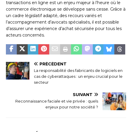
transactions en ligne est un enjeu majeur à l’heure où le
commerce électronique se développe sans cesse. Grâce à
un cadre législatif adapté, des recours variés et
l’accompagnement d’avocats spécialisés, il est possible
d’assurer une expérience d’achat sécurisée pour tous les
acteurs concernés.
PRÉCÉDENT
La responsabilité des fabricants de logiciels en
cas de cyberattaques : un enjeu crucial pour le
secteur
SUIVANT
Reconnaissance faciale et vie privée : quels
enjeux pour notre société ?