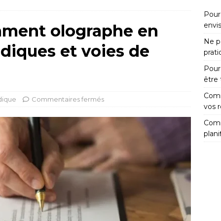
Pour
envi
tament olographe en
Ne pa
ridiques et voies de
prat
Pour
être
Comm
dique
Commentaires fermés
vos 
Comm
plani