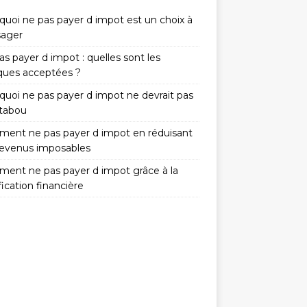
quoi ne pas payer d impot est un choix à
sager
s payer d impot : quelles sont les
iques acceptées ?
quoi ne pas payer d impot ne devrait pas
 tabou
ent ne pas payer d impot en réduisant
revenus imposables
ent ne pas payer d impot grâce à la
fication financière