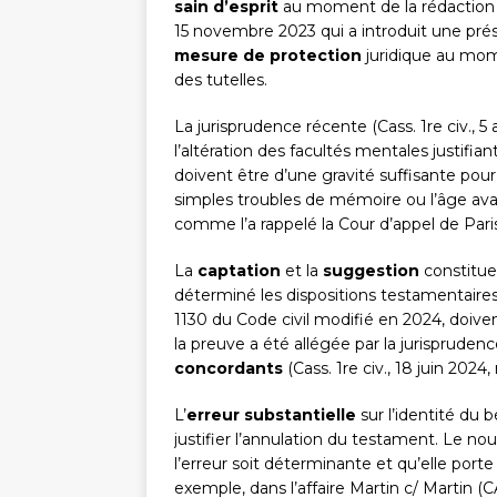
sain d’esprit
au moment de la rédaction de
15 novembre 2023 qui a introduit une prés
mesure de protection
juridique au mome
des tutelles.
La jurisprudence récente (Cass. 1re civ., 5 
l’altération des facultés mentales justifian
doivent être d’une gravité suffisante pour
simples troubles de mémoire ou l’âge avancé
comme l’a rappelé la Cour d’appel de Paris
La
captation
et la
suggestion
constitue
déterminé les dispositions testamentaires
1130 du Code civil modifié en 2024, doiven
la preuve a été allégée par la jurisprud
concordants
(Cass. 1re civ., 18 juin 2024,
L’
erreur substantielle
sur l’identité du 
justifier l’annulation du testament. Le no
l’erreur soit déterminante et qu’elle porte 
exemple, dans l’affaire Martin c/ Martin (