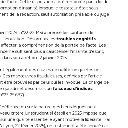
 l’acte. Cette disposition a été renforcée par la loi du
omption d’insanité lorsque le testateur était sous
nt de la rédaction, sauf autorisation préalable du juge
avril 2024, n°23-22.145) a précisé les contours de
t l’annulation. Désormais, les
troubles cognitifs
 affecter la compréhension de la portée de l’acte. Les
 ne suffisent plus à caractériser l’insanité d’esprit,
 dans son arrêt du 12 janvier 2025.
nt également des causes de nullité lorsqu’elles ont
. Ces manœuvres frauduleuses, définies par l’article
t être prouvées par celui qui les invoque. La charge de
ence qui admet désormais un
faisceau d’indices
 n°23-25.687).
bénéficiaire ou sur la nature des biens légués peut
uveau critère jurisprudentiel établi en 2025 impose que
sur une qualité essentielle ayant motivé la libéralité. Par
CA Lyon, 22 février 2025), un testament a été annulé car