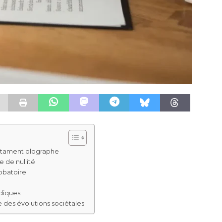
estament olographe
 de nullité
obatoire
idiques
 des évolutions sociétales