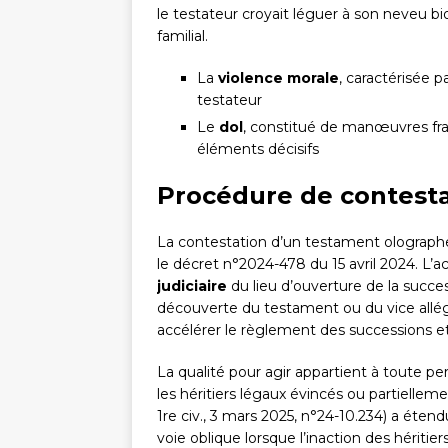
le testateur croyait léguer à son neveu bi
familial.
La
violence morale
, caractérisée 
testateur
Le
dol
, constitué de manœuvres fra
éléments décisifs
Procédure de contesta
La contestation d’un testament olographe
le décret n°2024-478 du 15 avril 2024. L’ac
judiciaire
du lieu d’ouverture de la succe
découverte du testament ou du vice allégu
accélérer le règlement des successions et 
La qualité pour agir appartient à toute pe
les héritiers légaux évincés ou partielleme
1re civ., 3 mars 2025, n°24-10.234) a éten
voie oblique lorsque l’inaction des hérit