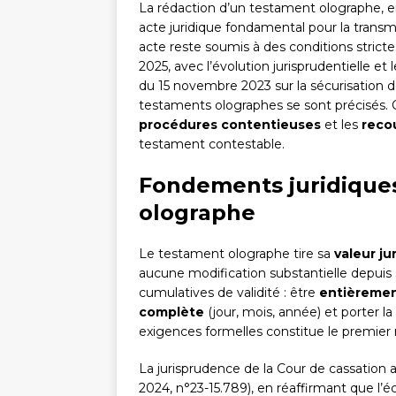
La rédaction d’un testament olographe, e
acte juridique fondamental pour la transmi
acte reste soumis à des conditions strictes
2025, avec l’évolution jurisprudentielle et
du 15 novembre 2023 sur la sécurisation de
testaments olographes se sont précisés. C
procédures contentieuses
et les
reco
testament contestable.
Fondements juridiques
olographe
Le testament olographe tire sa
valeur ju
aucune modification substantielle depuis 
cumulatives de validité : être
entièremen
complète
(jour, mois, année) et porter la
exigences formelles constitue le premier m
La jurisprudence de la Cour de cassation a p
2024, n°23-15.789), en réaffirmant que l’