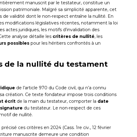
ntièrement manuscrit par le testateur, constitue un
ssion patrimoniale. Malgré sa simplicité apparente, cet
 de validité dont le non-respect entraîne la nullité. En
 les modifications législatives récentes, notamment la loi
s actes juridiques, les motifs d’invalidation des
ette analyse détaille les
critères de nullité
, les
urs possibles
pour les héritiers confrontés à un
 de la nullité du testament
ridique
de l’article 970 du Code civil, qui n’a connu
sa création. Ce texte fondateur impose trois conditions
t écrit
de la main du testateur, comporter la
date
signature
du testateur. Le non-respect de ces
otif de nullité.
récisé ces critères en 2024 (Cass. 1re civ., 12 février
écriture manuscrite demeure une condition