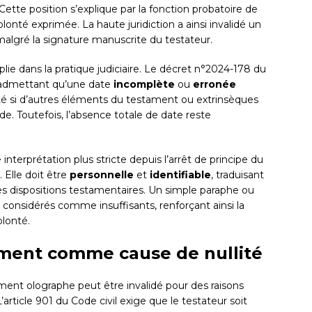
ette position s’explique par la fonction probatoire de
volonté exprimée. La haute juridiction a ainsi invalidé un
algré la signature manuscrite du testateur.
plie dans la pratique judiciaire. Le décret n°2024-178 du
n admettant qu’une date
incomplète
ou
erronée
ité si d’autres éléments du testament ou extrinsèques
e. Toutefois, l’absence totale de date reste
e interprétation plus stricte depuis l’arrêt de principe du
. Elle doit être
personnelle
et
identifiable
, traduisant
es dispositions testamentaires. Un simple paraphe ou
 considérés comme insuffisants, renforçant ainsi la
olonté.
ement comme cause de nullité
ament olographe peut être invalidé pour des raisons
’article 901 du Code civil exige que le testateur soit