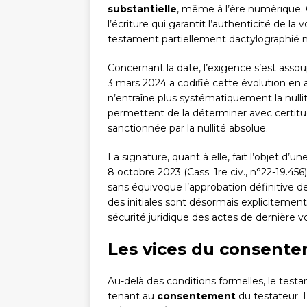
substantielle
, même à l’ère numérique. C
l’écriture qui garantit l’authenticité de la 
testament partiellement dactylographié m
Concernant la date, l’exigence s’est assou
3 mars 2024 a codifié cette évolution e
n’entraîne plus systématiquement la null
permettent de la déterminer avec certitud
sanctionnée par la nullité absolue.
La signature, quant à elle, fait l’objet d’un
8 octobre 2023 (Cass. 1re civ., n°22-19.456)
sans équivoque l’approbation définitive d
des initiales sont désormais explicitement
sécurité juridique des actes de dernière v
Les vices du consent
Au-delà des conditions formelles, le test
tenant au
consentement
du testateur. L