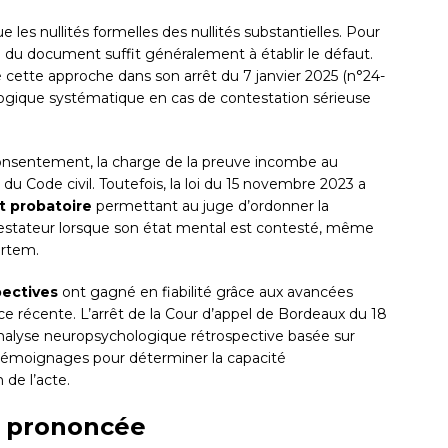
e les nullités formelles des nullités substantielles. Pour
 du document suffit généralement à établir le défaut.
cette approche dans son arrêt du 7 janvier 2025 (n°24-
logique systématique en cas de contestation sérieuse
 consentement, la charge de la preuve incombe au
u Code civil. Toutefois, la loi du 15 novembre 2023 a
 probatoire
permettant au juge d’ordonner la
stateur lorsque son état mental est contesté, même
ortem.
pectives
ont gagné en fiabilité grâce aux avancées
ce récente. L’arrêt de la Cour d’appel de Bordeaux du 18
e l’analyse neuropsychologique rétrospective basée sur
émoignages pour déterminer la capacité
de l’acte.
té prononcée