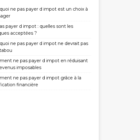
quoi ne pas payer d impot est un choix à
sager
s payer d impot : quelles sont les
iques acceptées ?
quoi ne pas payer d impot ne devrait pas
 tabou
ent ne pas payer d impot en réduisant
revenus imposables
ent ne pas payer d impot grâce à la
fication financière