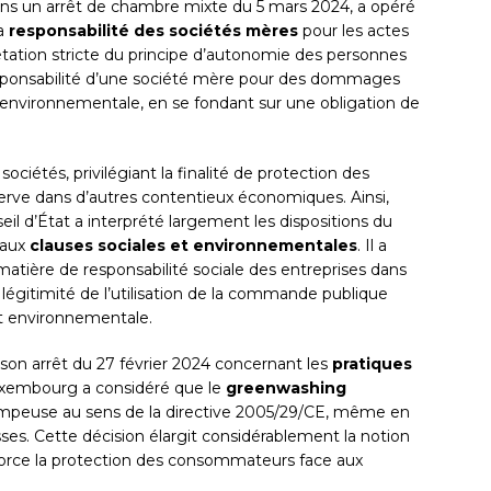
 dans un arrêt de chambre mixte du 5 mars 2024, a opéré
la
responsabilité des sociétés mères
pour les actes
rétation stricte du principe d’autonomie des personnes
 responsabilité d’une société mère pour des dommages
e environnementale, en se fondant sur une obligation de
ciétés, privilégiant la finalité de protection des
bserve dans d’autres contentieux économiques. Ainsi,
eil d’État a interprété largement les dispositions du
 aux
clauses sociales et environnementales
. Il a
 matière de responsabilité sociale des entreprises dans
a légitimité de l’utilisation de la commande publique
t environnementale.
son arrêt du 27 février 2024 concernant les
pratiques
uxembourg a considéré que le
greenwashing
ompeuse au sens de la directive 2005/29/CE, même en
ses. Cette décision élargit considérablement la notion
force la protection des consommateurs face aux