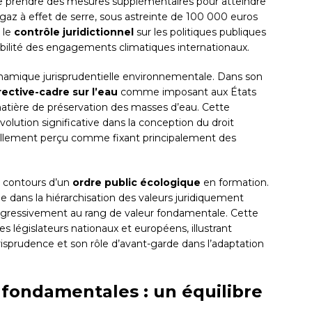
at de prendre des mesures supplémentaires pour atteindre
 gaz à effet de serre, sous astreinte de 100 000 euros
 le
contrôle juridictionnel
sur les politiques publiques
abilité des engagements climatiques internationaux.
namique jurisprudentielle environnementale. Dans son
rective-cadre sur l’eau
comme imposant aux États
atière de préservation des masses d’eau. Cette
olution significative dans la conception du droit
ellement perçu comme fixant principalement des
s contours d’un
ordre public écologique
en formation.
 dans la hiérarchisation des valeurs juridiquement
gressivement au rang de valeur fondamentale. Cette
es législateurs nationaux et européens, illustrant
urisprudence et son rôle d’avant-garde dans l’adaptation
 fondamentales : un équilibre