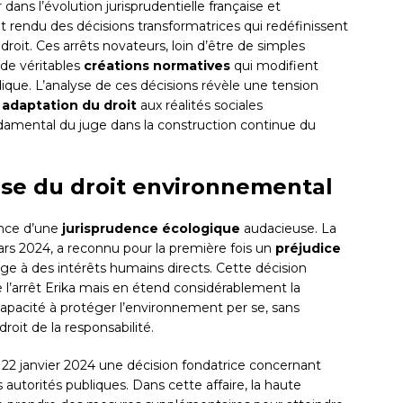
ns l’évolution jurisprudentielle française et
 rendu des décisions transformatrices qui redéfinissent
oit. Ces arrêts novateurs, loin d’être de simples
 de véritables
créations normatives
qui modifient
que. L’analyse de ces décisions révèle une tension
t
adaptation du droit
aux réalités sociales
ondamental du juge dans la construction continue du
use du droit environnemental
ence d’une
jurisprudence écologique
audacieuse. La
ars 2024, a reconnu pour la première fois un
préjudice
ge à des intérêts humains directs. Cette décision
 l’arrêt Erika mais en étend considérablement la
a capacité à protéger l’environnement per se, sans
roit de la responsabilité.
e 22 janvier 2024 une décision fondatrice concernant
 autorités publiques. Dans cette affaire, la haute