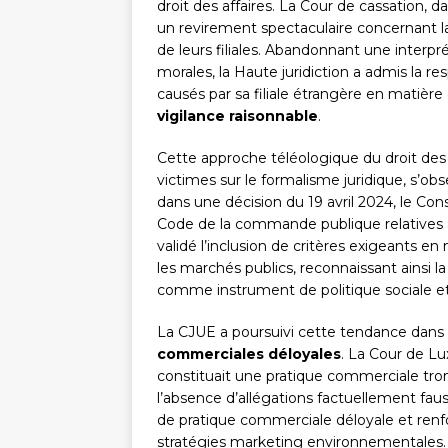
droit des affaires. La Cour de cassation,
un revirement spectaculaire concernant 
de leurs filiales. Abandonnant une interp
morales, la Haute juridiction a admis la
causés par sa filiale étrangère en matièr
vigilance raisonnable
.
Cette approche téléologique du droit des so
victimes sur le formalisme juridique, s’o
dans une décision du 19 avril 2024, le Cons
Code de la commande publique relatives
validé l’inclusion de critères exigeants en
les marchés publics, reconnaissant ainsi l
comme instrument de politique sociale e
La CJUE a poursuivi cette tendance dans 
commerciales déloyales
. La Cour de L
constituait une pratique commerciale tr
l’absence d’allégations factuellement faus
de pratique commerciale déloyale et ren
stratégies marketing environnementales.