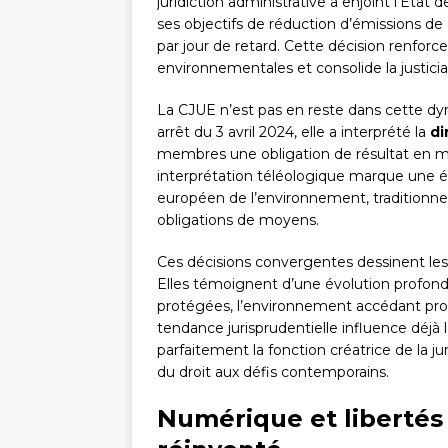
juridiction administrative a enjoint l’Ét
ses objectifs de réduction d’émissions de
par jour de retard. Cette décision renforce
environnementales et consolide la justici
La CJUE n’est pas en reste dans cette dy
arrêt du 3 avril 2024, elle a interprété la
di
membres une obligation de résultat en m
interprétation téléologique marque une év
européen de l’environnement, traditionn
obligations de moyens.
Ces décisions convergentes dessinent le
Elles témoignent d’une évolution profonde
protégées, l’environnement accédant pro
tendance jurisprudentielle influence déjà l
parfaitement la fonction créatrice de la j
du droit aux défis contemporains.
Numérique et libertés