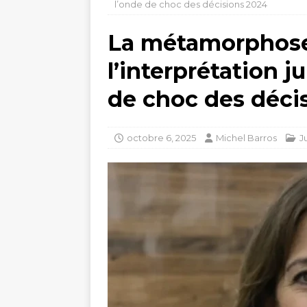
l’onde de choc des décisions 2024
La métamorphose 
l’interprétation ju
de choc des déci
octobre 6, 2025
Michel Barros
J