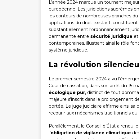
L’année 2024 marque un tournant majeur da
européenne. Les juridictions suprêmes ont
les contours de nombreuses branches du dr
applications du droit existant, constituent
substantiellement l’ordonnancement juridi
permanente entre
sécurité juridique
e
contemporaines, illustrant ainsi le rôle f
système juridique.
La révolution silencie
Le premier semestre 2024 a vu l’émerg
Cour de cassation, dans son arrêt du 15 m
écologique pur
, distinct de tout domma
majeure s’inscrit dans le prolongement de
portée. Le juge judiciaire affirme ainsi s
recourir aux mécanismes traditionnels du d
Parallèlement, le Conseil d’État a rendu l
l’
obligation de vigilance climatique
des