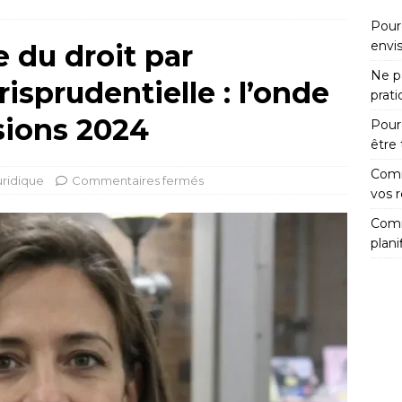
Pour
envi
du droit par
Ne pa
risprudentielle : l’onde
prat
sions 2024
Pour
être
Comm
uridique
Commentaires fermés
vos 
Comm
plani